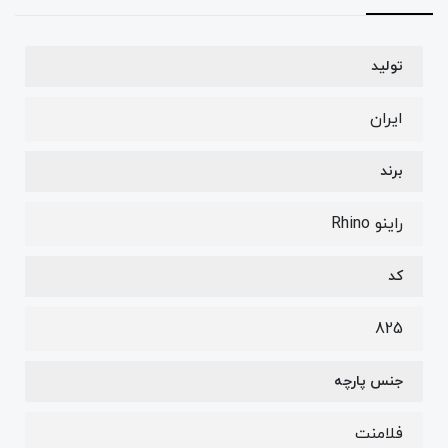
تولید
ایران
برند
راینو Rhino
کد
825
جنس پارچه
فلامنت