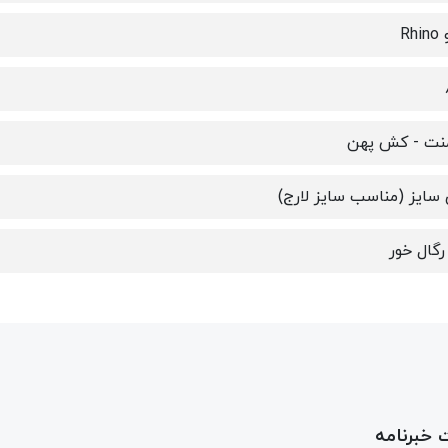
Rhi
منت - کش پهن
سایز (مناسب سایز لارج)
گال خور
خبرنامه