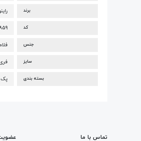
برند
راینو no
کد
859
جنس
فلا
سایز
فری 
بسته بندی
پک ر
تماس با ما
عضویت 