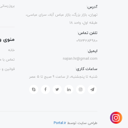
بروزرسانی
آدرس:
تهران، بازار بزرگ، بازار عباس آباد، سرای عباسی،
طبقه اول، واحد 18
تلفن تماس:
منوی و
09124284980
خانه
ایمیل:
najian.hr@gmail.com
تماس با ما
ساعات کاری:
قوانین و 
شنبه تا پنجشنبه، از ساعت 9 صبح تا 5 عصر
طراحی سایت توسط
Portal.ir