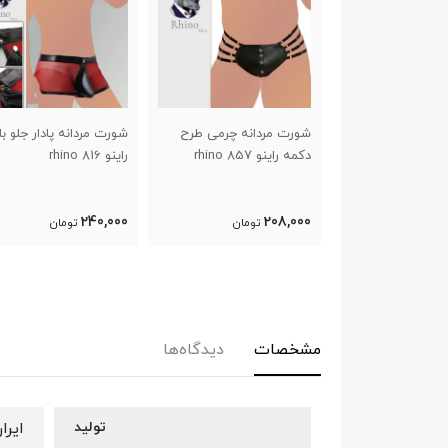
انه فانتزی ترکیبی
شورت مردانه چرمی طرح
شورت مردانه پادار جلو ب
8 rhino
دکمه راینو 857 rhino
راینو 816 rhino
240,000
208,000
تومان
تومان
تومان
مشخصات
دیدگاه‌ها
تولید
ایرا