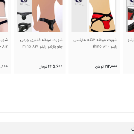
ازشو
شورت مردانه 2تکه هارنسی
شورت مردانه فانتزی چرمی
شورت 
راینو 820 rhino
جلو بازشو راینو 817 rhino
812 rhino
8,000
225,600
212,000
تومان
تومان
ن