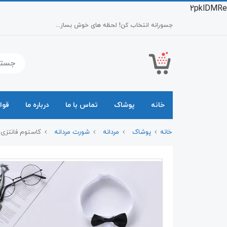
2pklDMRe
جسورانه انتخاب کن! لحظه های خوش بساز...
خانه
پوشاک
تماس با ما
درباره ما
قوا
خانه
پوشاک
مردانه
شورت مردانه
کاستوم فانتزی پاپیو