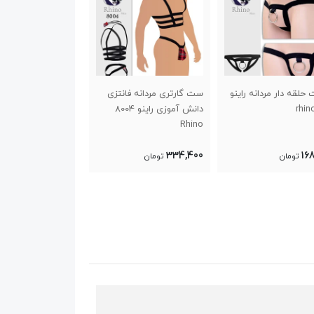
حلقه دار مردانه راینو
ست گارتری مردانه فانتزی
بادی فانتزی مردانه را
دانش آموزی راینو 8004
8007 Rhino
Rhino
280,000
334,400
16
تومان
تومان
تومان