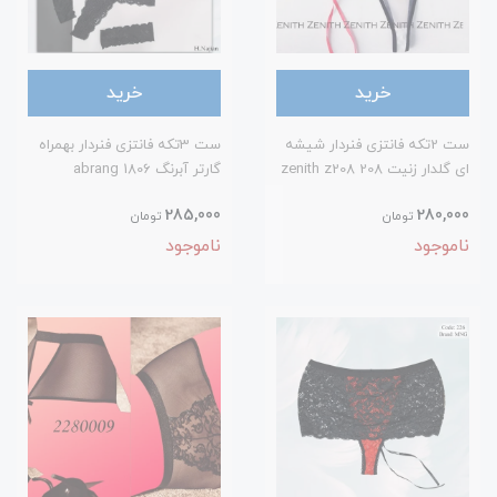
خرید
خرید
ست 2تکه فانتزی فنردار شیشه
ست 3تکه فانتزی فنردار بهمراه
ای گلدار زنیت 208 zenith z208
گارتر آبرنگ 1806 abrang
285,000
280,000
تومان
تومان
ناموجود
ناموجود