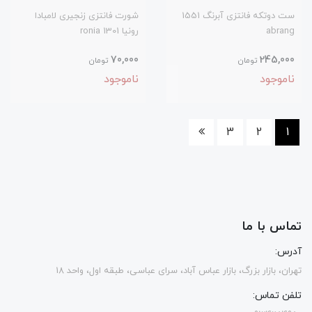
ست دوتکه فانتزی آبرنگ 1551
شورت فانتزی زنجیری لامبادا
abrang
رونیا 1301 ronia
70,000
245,000
تومان
تومان
ناموجود
ناموجود
3
2
1
تماس با ما
آدرس:
تهران، بازار بزرگ، بازار عباس آباد، سرای عباسی، طبقه اول، واحد 18
تلفن تماس: