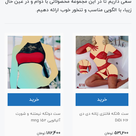
سعی داریم تا در این مجموعه محصولاتی با دوام و در عین حال
زیبا، با الگویی مناسب و تنخور خوب ارائه دهیم.
خرید
خرید
ست 5تکه فانتزی زنانه دی دی
ست دوتکه نیمتنه و شورت
616 DiDi
آلبالویی 152 mng
182,400
531,200
تومان
تومان