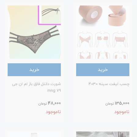
خرید
خرید
چسب لیفت سینه 4030
شورت دانتل فاق باز ام ان جی
79 mng
48,000
135,000
تومان
تومان
ناموجود
ناموجود