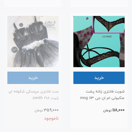
خرید
خرید
شورت فانتزی زنانه پشت
ست فانتزی عروسکی شکوفه ای
عنکبوتی ام ان جی 113 mng
زنیت 218 zenith
359,000
118,000
تومان
تومان
ناموجود