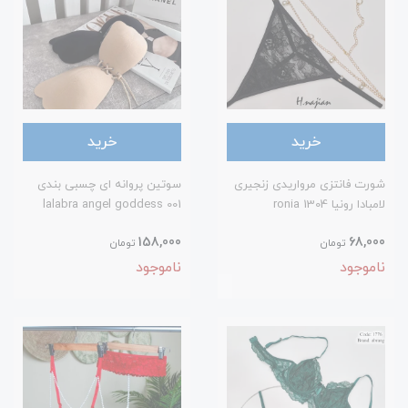
خرید
خرید
شورت فانتزی مرواریدی زنجیری
سوتین پروانه ای چسبی بندی
لامبادا رونیا 1304 ronia
lalabra angel goddess 001
158,000
68,000
تومان
تومان
ناموجود
ناموجود