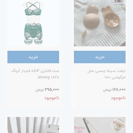
خرید
خرید
لیفت سینه چسبی مدل
ست فانتزی 4تکه فنردار آبرنگ
خرگوشی 1010
1828 abrang
295,000
168,000
تومان
تومان
ناموجود
ناموجود