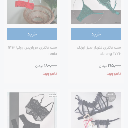
خرید
خرید
ست فانتزی فنردار سبز آبرنگ
ست فانتزی مرواریدی رونیا 1314
ronia
1776 abrang
180,000
195,000
تومان
تومان
ناموجود
ناموجود