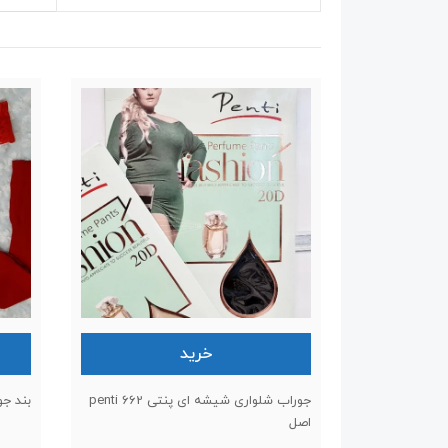
خرید
جوراب شلواری شیشه ای پنتی penti 662
بند جوراب 3تکه جور
اصل