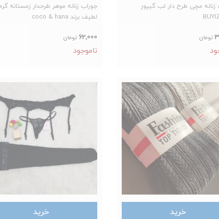
زنانه مچی طرح دار لب گیپور
جوراب زنانه موهر طرحدار زمستانه گرم
BUYI
لطیف برند coco & hana
62,000
3
تومان
تومان
ود
ناموجود
خرید
خرید