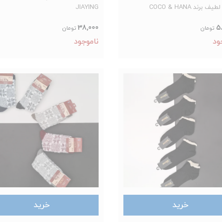
ف برند COCO & HANA
JIAYING
38,000
5
تومان
تومان
ود
ناموجود
خرید
خرید