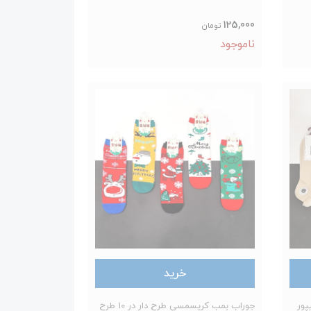
125,000
تومان
ناموجود
خرید
پور
جوراب بمب کریسمسی طرح دار در 10 طرح