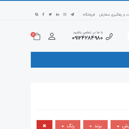
بت و رهگیری سفارش
فروشگاه
با ما در تماس باشید
0
09124284980
ایش
برند
رنگ