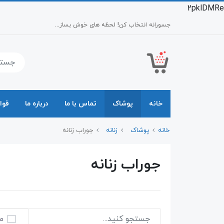
2pklDMRe
جسورانه انتخاب کن! لحظه های خوش بساز...
خانه
پوشاک
تماس با ما
درباره ما
قوا
خانه
پوشاک
زنانه
جوراب زنانه
جوراب زنانه
م