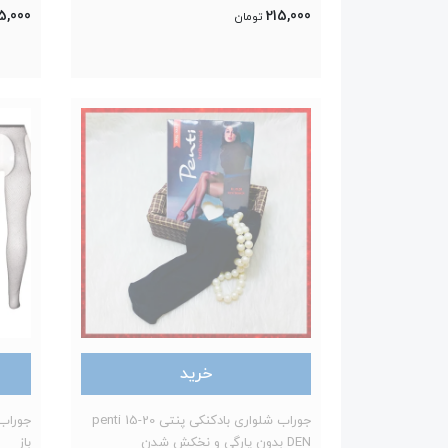
5,000
215,000
تومان
خرید
جوراب شلواری بادکنکی پنتی penti 15-20
جوراب 
DEN بدون پارگی و نخکش شدن
باز