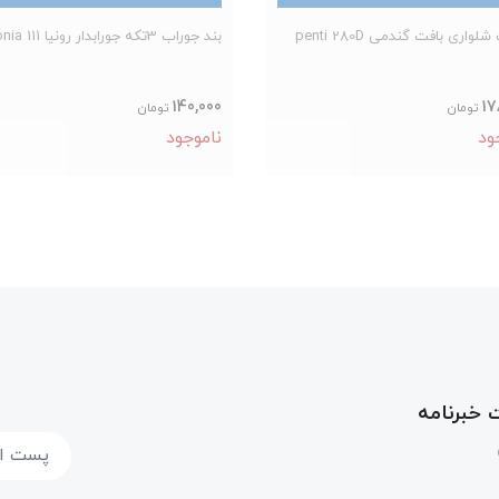
لواری بافت گندمی penti 280D
بند جوراب 3تکه جورابدار رونیا 111 ronia
140,000
17
تومان
تومان
ود
ناموجود
خبرنامه