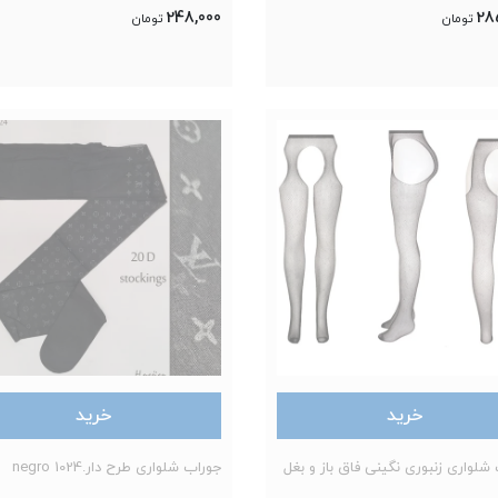
248,000
28
تومان
تومان
خرید
خرید
شلواری زنبوری نگینی فاق باز و بغل
جوراب شلواری طرح دار.negro 1024