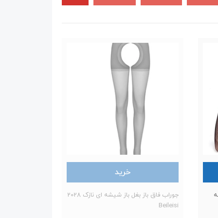
خرید
ه
جوراب فاق باز بغل باز شیشه ای نازک 2028
Beileisi