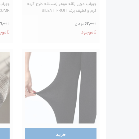
جوراب مچی زنانه موهر زمستانه طرح گربه
جوراب 
گرم و لطیف برند SILENT FRUIT
ZUMR
9,000
62,000
تومان
ناموجود
ناموج
خرید