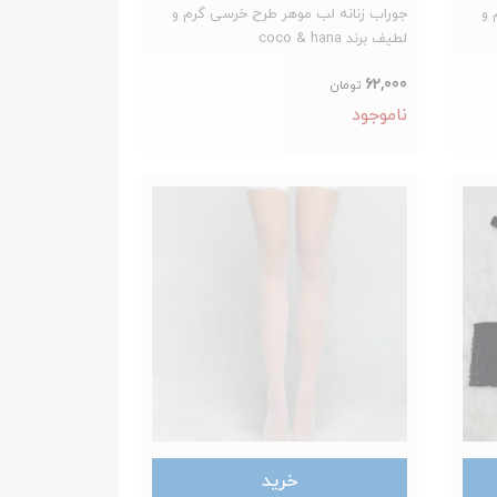
 و
جوراب زنانه لب موهر طرح خرسی گرم و
لطیف برند coco & hana
62,000
تومان
ناموجود
خرید