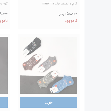
گرم و لطیف برند muerma
گرم و لطی
8,000
58,000
تومان
ناموجود
ناموج
خرید