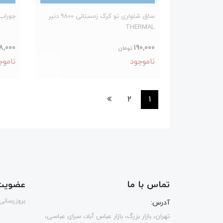
ساق شلواری تو کرک زمستانی 9800 دنیر
جوراب ش
THERMAL
8,000
190,000
تومان
ناموجود
ناموج
2
1
تماس با ما
عضویت 
بروزرسانی
آدرس:
تهران، بازار بزرگ، بازار عباس آباد، سرای عباسی،