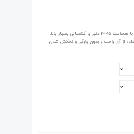
محصول برند پنتی penti. جوراب شلواری بادکنکی با ضخامت 15-20 دنیر با کشسانی بسیار بالا.
ده از آن راحت و بدون پارگی و نخکش شدن