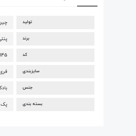
تولید
چین
برند
پنتی ti
کد
145
سایزبندی
فری 
جنس
بادک
بسته بندی
پک ج