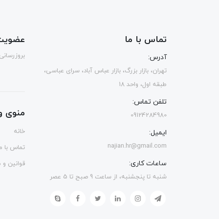
تماس با ما
عضویت 
بروزرسانی
آدرس:
تهران، بازار بزرگ، بازار عباس آباد، سرای عباسی،
طبقه اول، واحد 18
تلفن تماس:
منوی و
09124284980
خانه
ایمیل:
najian.hr@gmail.com
تماس با ما
ساعات کاری:
قوانین و 
شنبه تا پنجشنبه، از ساعت 9 صبح تا 5 عصر