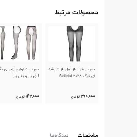
محصولات مرتبط
واری زنبوری نگینی
جوراب فاق باز بغل باز شیشه
جوراب شلواری زنبوری نگ
ه
ای نازک 2028 Beileisi
فاق باز و بغل باز
142,000
270,000
تومان
تومان
تومان
مشخصات
دیدگاه‌ها