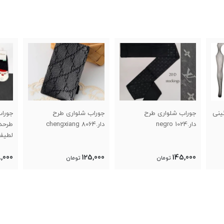
ینی
جوراب شلواری طرح
جوراب شلواری طرح
جوراب
دار.negro 1024
دار.8064 chengxiang
طرحدا
لطیف بر
,000
125,000
145,000
تومان
تومان