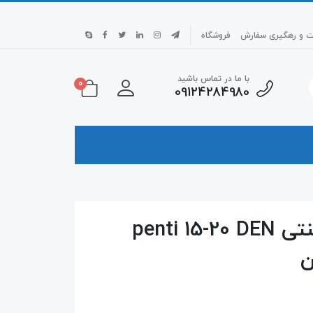
بت و رهگیری سفارش
فروشگاه
با ما در تماس باشید
0
09124284980
جوراب شلواری بادکنکی پنتی penti 15-20 DEN
ن