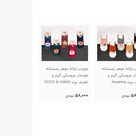
 زنانه موهر زمستانه
جوراب زنانه موهر زمستانه
جوراب رنگی زنانه م
ر عروسکی گرم و
طرحدار عروسکی گرم و
دار لب گیپور JIAYING
ند muerma
لطیف برند COCO & HANA
38,000
58,000
58
تومان
تومان
تومان