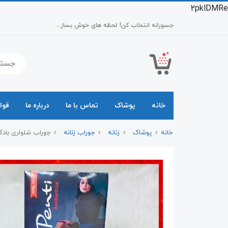
2pklDMRe
جسورانه انتخاب کن! لحظه های خوش بساز...
خانه
پوشاک
تماس با ما
درباره ما
قوا
خانه
پوشاک
زنانه
جوراب زنانه
جوراب شلواری بادکنکی پنتی enti 15-20 DEN