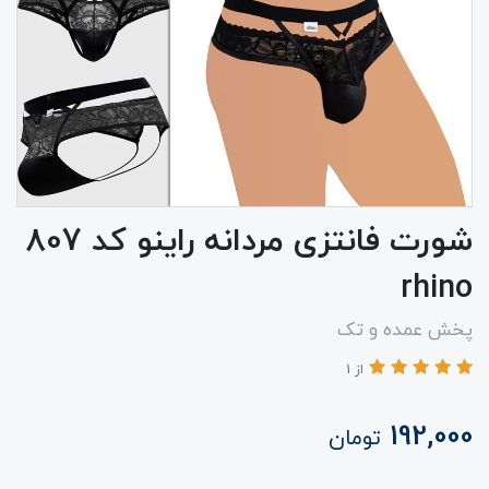
شورت فانتزی مردانه راینو کد 807
rhino
پخش عمده و تک
از 1
192,000
تومان