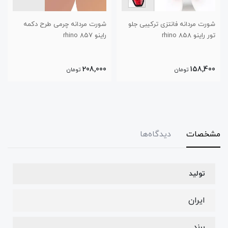
شورت مردانه فانتزی ترکیبی جلو
شورت مردانه چرمی طرح دکمه
تور راینو 858 rhino
راینو 857 rhino
208,000
158,400
تومان
تومان
مشخصات
دیدگاه‌ها
تولید
ایران
برند