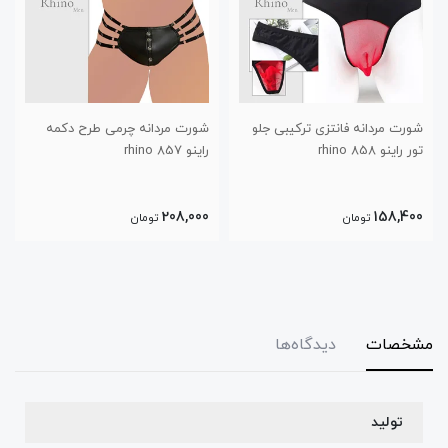
شورت مردانه فانتزی ترکیبی جلو
شورت مردانه چرمی طرح دکمه
تور راینو 858 rhino
راینو 857 rhino
208,000
158,400
تومان
تومان
مشخصات
دیدگاه‌ها
تولید