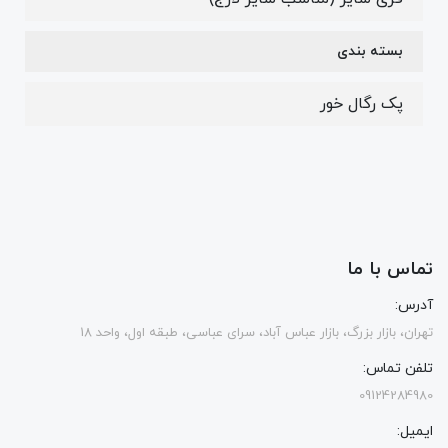
بسته بندی
پک رگال خور
تماس با ما
آدرس:
تهران، بازار بزرگ، بازار عباس آباد، سرای عباسی، طبقه اول، واحد 18
تلفن تماس:
09124284980
ایمیل: