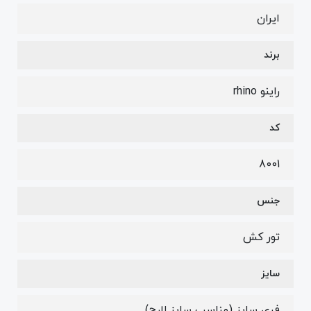
ایران
برند
راینو rhino
کد
8001
جنس
تور کش
سایز
فری سایز (مناسب سایز لارج)