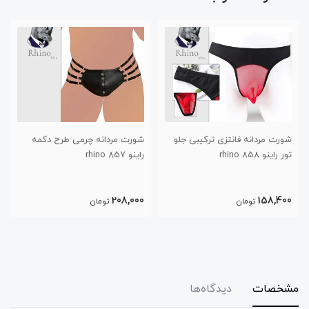
شورت مردانه فانتزی ترکیبی جلو
شورت مردانه چرمی طرح دکمه
تور راینو 858 rhino
راینو 857 rhino
208,000
158,400
تومان
تومان
مشخصات
دیدگاه‌ها