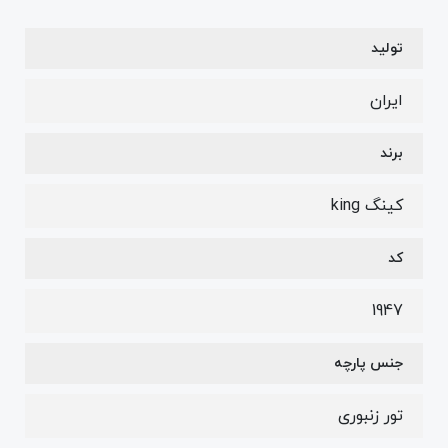
تولید
ایران
برند
کینگ king
کد
1947
جنس پارچه
تور زنبوری