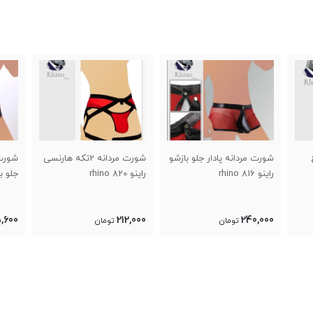
شورت مردانه پادار جلو بازشو
شورت مردانه 2تکه هارنسی
شورت 
راینو 816 rhino
راینو 820 rhino
جلو بازش
,600
212,000
240,000
تومان
تومان