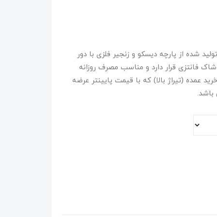
صول برند کینگ king. شورت مردانه کد 1943 تولید شده از پارچه دیسکو و زنجیر فلزی با دور
ک فانتزی قرار دارد و مناسب مصرف روزانه
رید عمده (تیراژ بالا) که با قیمت پایینتر عرضه