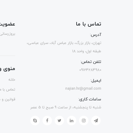
تماس با ما
عضویت 
بروزرسانی
آدرس:
تهران، بازار بزرگ، بازار عباس آباد، سرای عباسی،
طبقه اول، واحد 18
تلفن تماس:
منوی و
09124284980
خانه
ایمیل:
najian.hr@gmail.com
تماس با ما
ساعات کاری:
قوانین و 
شنبه تا پنجشنبه، از ساعت 9 صبح تا 5 عصر