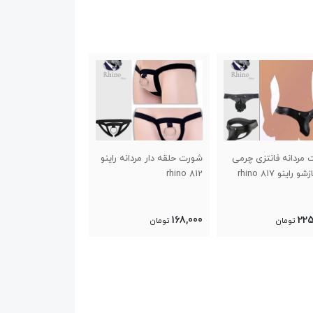
مردانه فانتزی چرمی
شورت حلقه دار مردانه راینو
ست گارتری مردانه ف
و راینو 817 rhino
812 rhino
دانش آم
Rhino
334,400
168,000
225
تومان
تومان
تومان