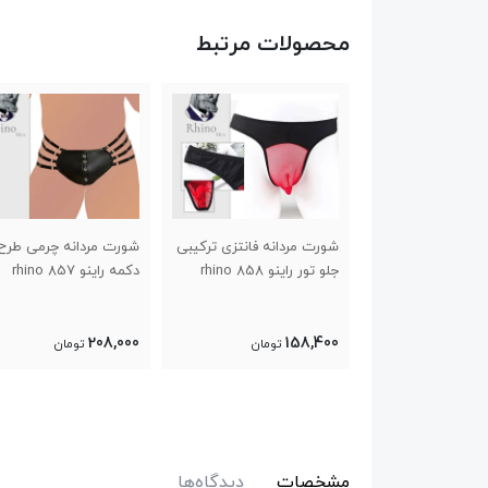
محصولات مرتبط
انتزی پاپیونی
شورت مردانه فانتزی ترکیبی
شورت مردانه چرمی طرح
Rhino
جلو تور راینو 858 rhino
دکمه راینو 857 rhino
208,000
158,400
تومان
تومان
تومان
مشخصات
دیدگاه‌ها