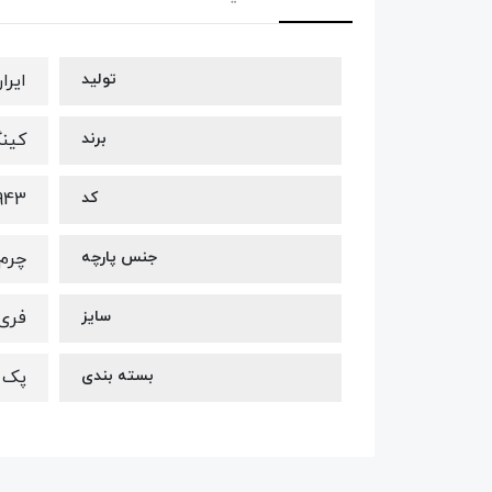
تولید
ایرا
برند
کینگ 
کد
943
جنس پارچه
چرم 
سایز
فری 
بسته بندی
پک 