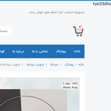
2pklDMRe
جسورانه انتخاب کن! لحظه های خوش بساز...
خانه
پوشاک
تماس با ما
درباره ما
قوا
خانه
پوشاک
مردانه
شورت مردانه
شورت مردانه فانتزی