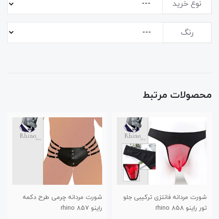
نوع خرید
رنگ
محصولات مرتبط
شورت مردانه فانتزی ترکیبی جلو
شورت مردانه چرمی طرح دکمه
تور راینو 858 rhino
راینو 857 rhino