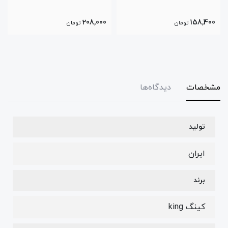
208,000
158,400
تومان
تومان
مشخصات
دیدگاه‌ها
تولید
ایران
برند
کینگ king