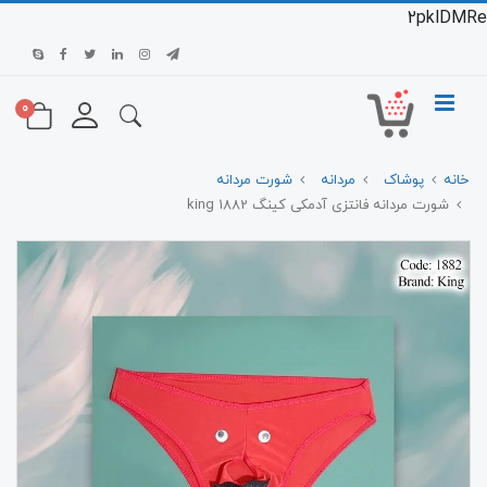
2pklDMRe
0
خانه
پوشاک
مردانه
شورت مردانه
شورت مردانه فانتزی آدمکی کینگ 1882 king