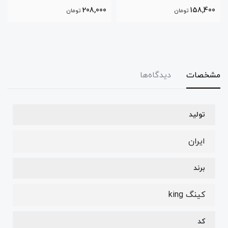
208,000
158,400
تومان
تومان
مشخصات
دیدگاه‌ها
تولید
ایران
برند
کینگ king
کد