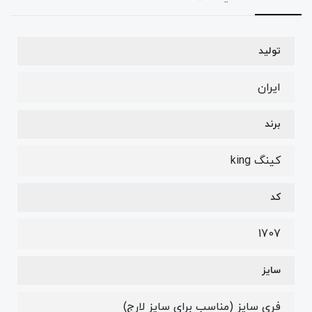
تولید
ایران
برند
کینگ king
کد
1707
سایز
فری سایز (مناسب برای سایز لارج)