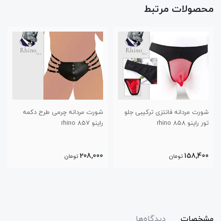
محصولات مرتبط
شورت مردانه فانتزی ترکیبی جلو
شورت مردانه چرمی طرح دکمه
تور راینو 858 rhino
راینو 857 rhino
208,000
158,400
تومان
تومان
مشخصات
دیدگاه‌ها