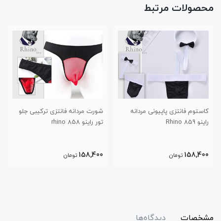
محصولات مرتبط
مردانه
شورت مردانه فانتزی ترکیبی جلو
شورت مردانه چرمی طرح د
تور راینو 858 rhino
راینو 857 rhino
208,000
158,400
تومان
تومان
مشخصات
دیدگاه‌ها