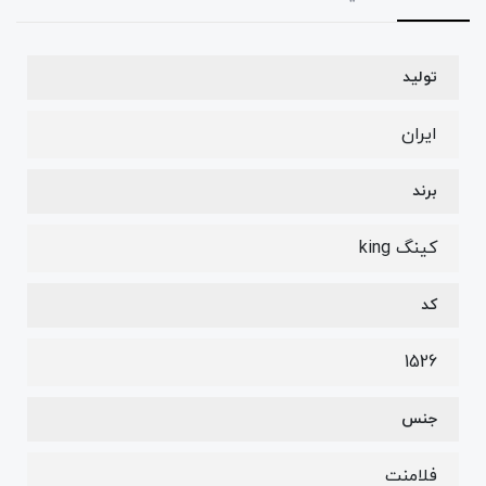
تولید
ایران
برند
کینگ king
کد
1526
جنس
فلامنت