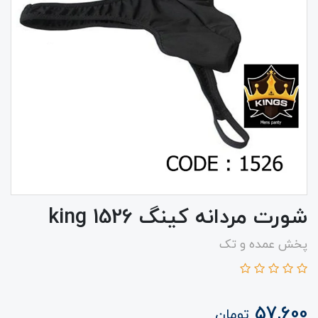
شورت مردانه کینگ 1526 king
پخش عمده و تک
57,600
تومان