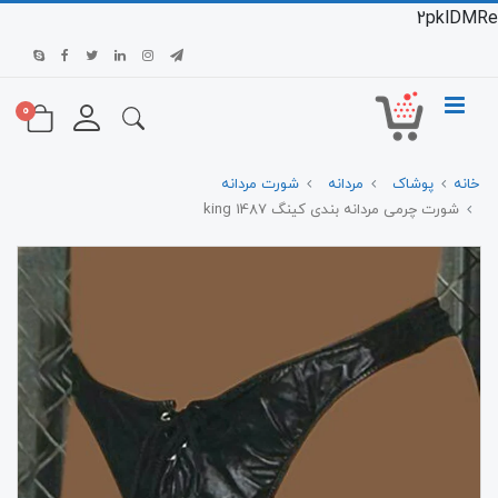
2pklDMRe
0
خانه
پوشاک
مردانه
شورت مردانه
شورت چرمی مردانه بندی کینگ 1487 king