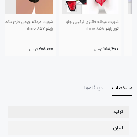
شورت مردانه فانتزی ترکیبی جلو
شورت مردانه چرمی طرح دکمه
تور راینو 858 rhino
راینو 857 rhino
208,000
158,400
تومان
تومان
مشخصات
دیدگاه‌ها
تولید
ایران