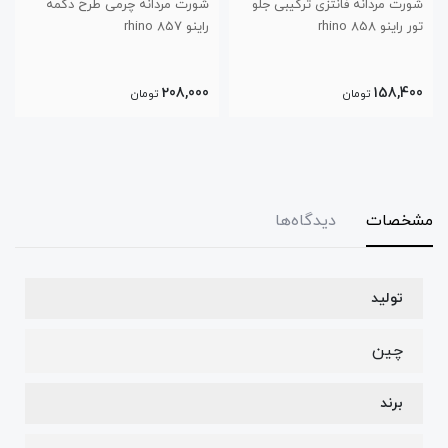
شورت مردانه فانتزی ترکیبی جلو
شورت مردانه چرمی طرح دکمه
تور راینو 858 rhino
راینو 857 rhino
208,000
158,400
تومان
تومان
مشخصات
دیدگاه‌ها
تولید
چین
برند