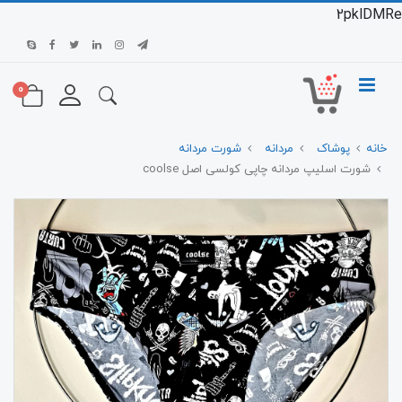
2pklDMRe
0
خانه
پوشاک
مردانه
شورت مردانه
شورت اسلیپ مردانه چاپی کولسی اصل coolse