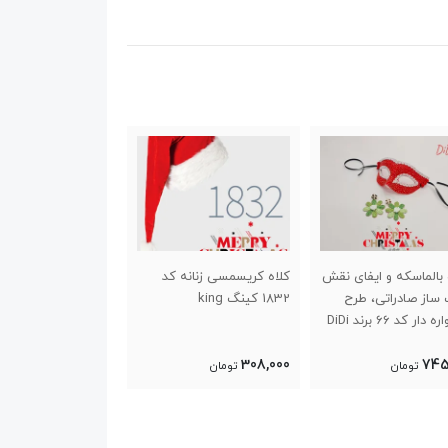
بالماسکه و ایفای نقش
کلاه کریسمسی زنانه کد
نقاب گربه ا
ساز صادراتی، طرح
1832 کینگ king
دیدی 77 DiDi
ار کد 66 برند DiDi
1,000,000
308,000
745
تومان
تومان
تومان