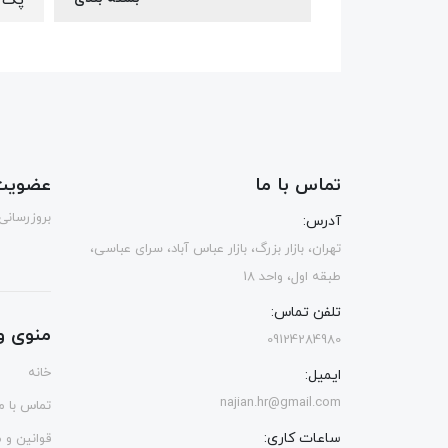
تماس با ما
عضویت 
بروزرسانی
آدرس:
تهران، بازار بزرگ، بازار عباس آباد، سرای عباسی،
طبقه اول، واحد 18
تلفن تماس:
منوی و
09124284980
خانه
ایمیل:
najian.hr@gmail.com
تماس با ما
ساعات کاری:
قوانین و 