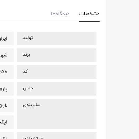
مشخصات
دیدگاه‌ها
تولید
ایرا
برند
شهره eh
کد
458
جنس
پارچ
سایزبندی
لارج 40-
ایکس 
بسته بندی
پک س