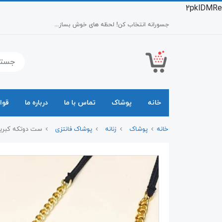
2pklDMRe
جسورانه انتخاب کن! لحظه های خوش بساز...
خانه
پوشاک
تماس با ما
درباره ما
قوا
خانه
پوشاک
زنانه
پوشاک فانتزی
ست دوتکه کبریتی زنج