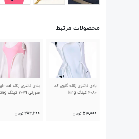
محصولات مرتبط
ه نیمتنه و شورت
بادی فانتزی زنانه گاوی کد
بادی فانتزی زنانه ut
2080 کینگ king
صورتی 2079 کینگ king
283,200
510,000
تومان
تومان
تومان