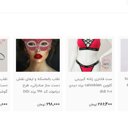
high-c
ست فانتزی زنانه کبریتی
نقاب بالماسکه و ایفای نقش
نقاب 
کلوین calvinklein برند دیدی
دست ساز صادراتی، طرح
دست 
didi 601
دیاموند کد 996 برند DiDi
گوشواره د
,000
698,000
286,400
تومان
تومان