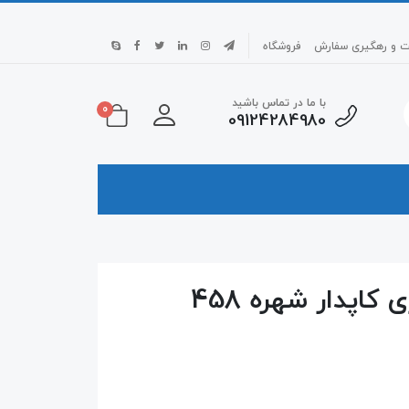
بت و رهگیری سفارش
فروشگاه
با ما در تماس باشید
0
09124284980
ست دوتکه کبریتی زنجیری کاپدار شهره 458