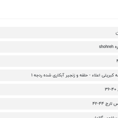
ن
shohr
ه کبریتی اعلاء - حلقه و زنجیر آبکاری شده ردجه 1
36
لارج 44-42
لفون رگالدار