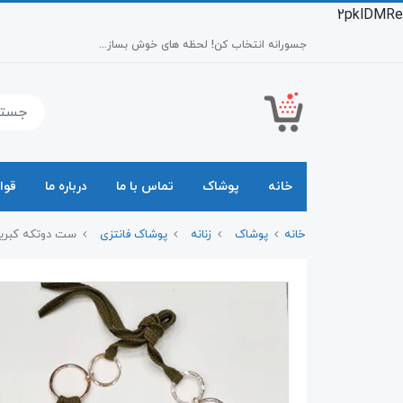
2pklDMRe
جسورانه انتخاب کن! لحظه های خوش بساز...
خانه
پوشاک
تماس با ما
درباره ما
قوا
خانه
پوشاک
زنانه
پوشاک فانتزی
ست دوتکه کبریتی کاپد