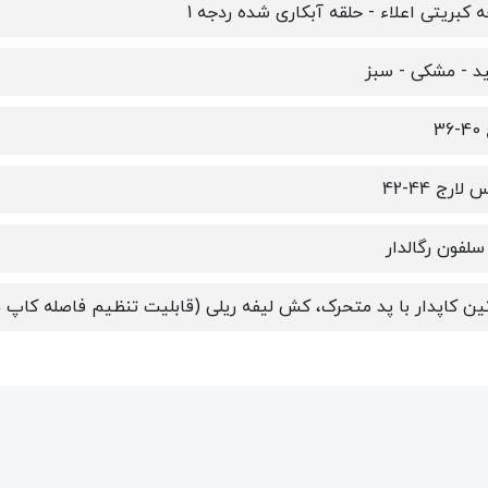
ه کبریتی اعلاء - حلقه آبکاری شده ردجه 1
د - مشکی - سبز
36
لارج 44-42
لفون رگالدار
ن کاپدار با پد متحرک، کش لیفه ریلی (قابلیت تنظیم فاصله کاپ ه