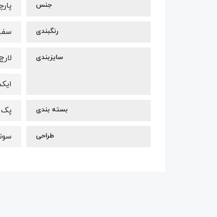
جنس
پارچ
رنگبندی
سفی
سایزبندی
لارج 40-
ایکس 
بسته بندی
پک س
طراحی
سوتی