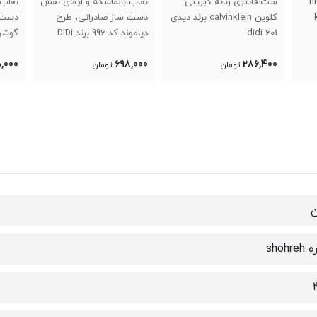
high-c
ست فانتزی زنانه کبریتی
نقاب بالماسکه و ایفای نقش
نقاب 
کلوین calvinklein برند دیدی
دست ساز صادراتی، طرح
دست 
didi 601
دیاموند کد 996 برند DiDi
گوشواره د
,000
698,000
286,400
تومان
تومان
ن
shohr