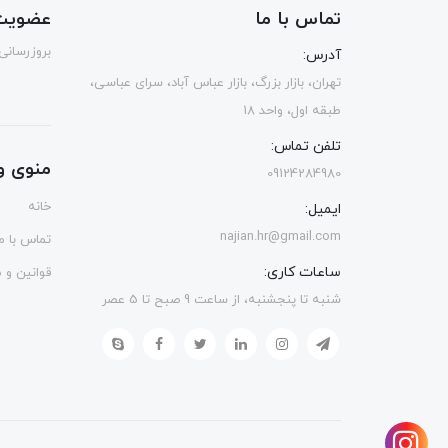
تماس با ما
عضویت 
بروزرسانی
آدرس:
تهران، بازار بزرگ، بازار عباس آباد، سرای عباسی،
طبقه اول، واحد 18
تلفن تماس:
منوی و
09124284980
خانه
ایمیل:
najian.hr@gmail.com
تماس با ما
ساعات کاری:
قوانین و 
شنبه تا پنجشنبه، از ساعت 9 صبح تا 5 عصر