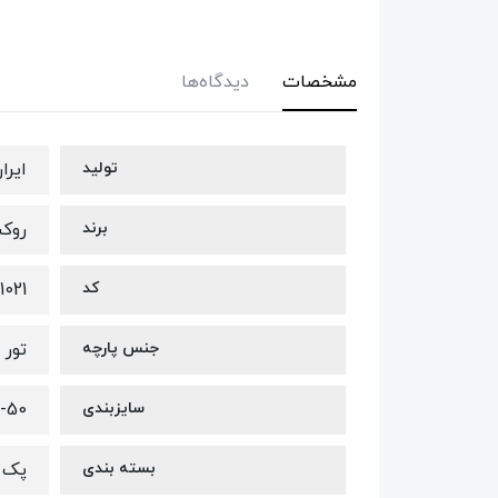
مشخصات
دیدگاه‌ها
تولید
ایرا
برند
روکسی ر
کد
1021
جنس پارچه
تور 
سایزبندی
6-50
بسته بندی
پک س