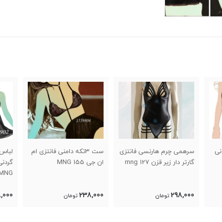
نی
سرهمی چرم هارنسی فانتزی
ست 3تکه دامنی فانتزی ام
لباس
گارتر دار زیر قزن 127 mng
ان جی 155 MNG
MNG
,000
238,000
298,000
تومان
تومان