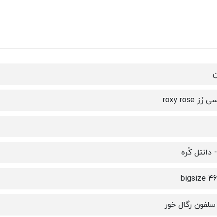
ن
ُز roxy rose
- دانتل کُره
bigsize 4
لفون رگال خور