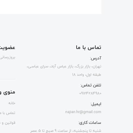
تماس با ما
عضویت 
بروزرسانی
آدرس:
تهران، بازار بزرگ، بازار عباس آباد، سرای عباسی،
طبقه اول، واحد 18
تلفن تماس:
منوی و
09124284980
خانه
ایمیل:
najian.hr@gmail.com
تماس با ما
ساعات کاری:
قوانین و 
شنبه تا پنجشنبه، از ساعت 9 صبح تا 5 عصر