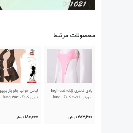
محصولات مرتبط
زی زنانه گاوی کد
بادی فانتزی زنانه high-cut
لباس خواب جلو باز پاپیو
صورتی 2079 کینگ king
توری کینگ 1913 king
180,000
283,200
تومان
تومان
تومان