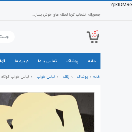
2pklDMRe
جسورانه انتخاب کن! لحظه های خوش بساز...
خانه
پوشاک
تماس با ما
درباره ما
قوا
خانه
پوشاک
زنانه
لباس خواب
لباس خواب کوتاه سایز بز