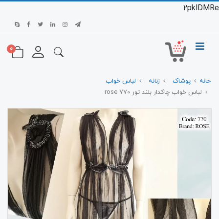
2pklDMRe
0
خانه
پوشاک
زنانه
لباس خواب
لباس خواب چاکدار بلند تور 770 rose