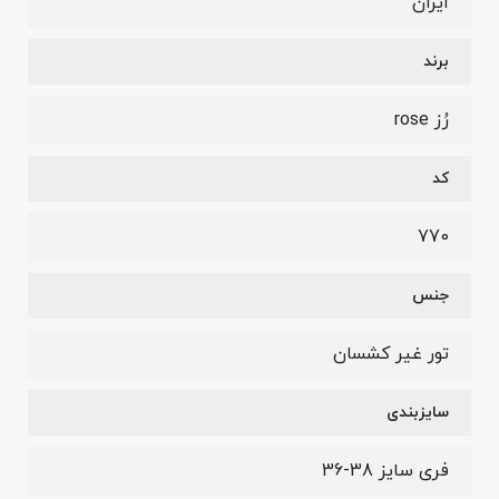
ایران
برند
رُز rose
کد
770
جنس
تور غیر کشسان
سایزبندی
فری سایز 38-36