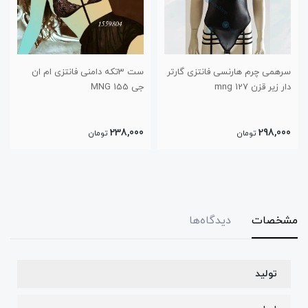
سرهمی چرم هارنسی فانتزی گارتر
ست 3تکه دامنی فانتزی ام ان
دار زیر قزن 127 mng
جی 155 MNG
238,000
298,000
تومان
تومان
مشخصات
دیدگاه‌ها
تولید