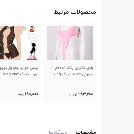
محصولات مرتبط
زی زنانه گاوی کد
بادی فانتزی زنانه high-cut
لباس خواب جلو باز پاپیو
صورتی 2079 کینگ king
توری کینگ 1913 king
180,000
283,200
تومان
تومان
تومان
مشخصات
دیدگاه‌ها