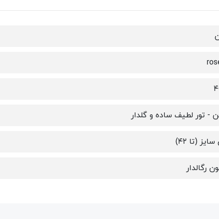
ن
۴
 - تور لطیف ساده و گلدار
ایز (تا ۴۲)
ن رگالدار