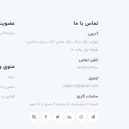
تماس با ما
عضویت 
بروزرسانی
آدرس:
تهران، بازار بزرگ، بازار عباس آباد، سرای عباسی،
طبقه اول، واحد 18
تلفن تماس:
منوی و
09124284980
خانه
ایمیل:
najian.hr@gmail.com
تماس با ما
ساعات کاری:
قوانین و 
شنبه تا پنجشنبه، از ساعت 9 صبح تا 5 عصر