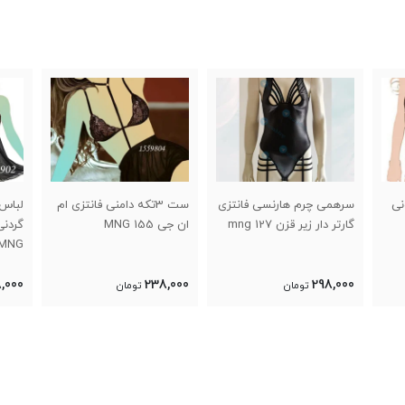
نی
سرهمی چرم هارنسی فانتزی
ست 3تکه دامنی فانتزی ام
لباس
گارتر دار زیر قزن 127 mng
ان جی 155 MNG
MNG
,000
238,000
298,000
تومان
تومان