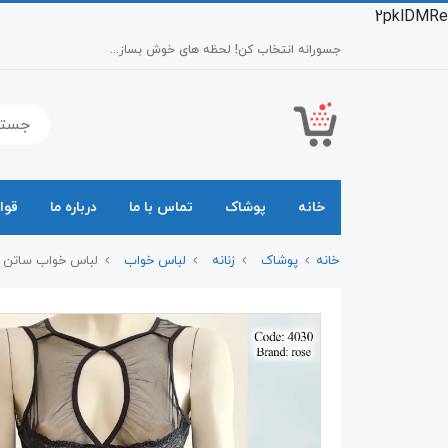
2pklDMRe
جسورانه انتخاب کن! لحظه های خوش بساز...
خانه
پوشاک
تماس با ما
درباره ما
قوا
خانه
پوشاک
زنانه
لباس خواب
لباس خواب ساتن 4030 Rose