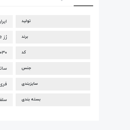
تولید
ایرا
برند
رُز rose
کد
۰۳۰
جنس
ساتن
سایزبندی
فری س
بسته بندی
سلفو