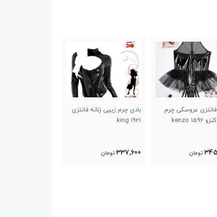
فانتزی عروسکی چرم
بادی چرم زیپی زنانه فانتزی
ست فانتزی چرم لات
1596 kenzo
1921 king
ای ویتاریتا 421 vitarita
338,000
337,600
345
تومان
تومان
تومان