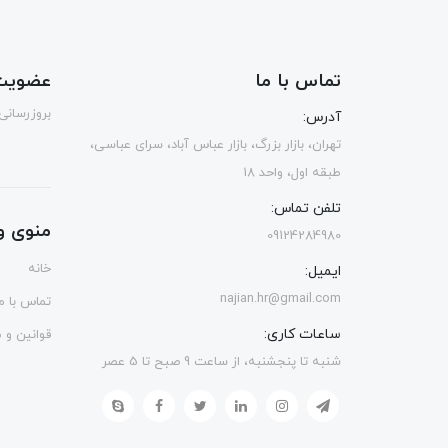
تماس با ما
عضویت 
بروزرسانی
آدرس:
تهران، بازار بزرگ، بازار عباس آباد، سرای عباسی،
طبقه اول، واحد 18
تلفن تماس:
منوی و
09124284980
خانه
ایمیل:
najian.hr@gmail.com
تماس با ما
ساعات کاری:
قوانین و 
شنبه تا پنجشنبه، از ساعت 9 صبح تا 5 عصر