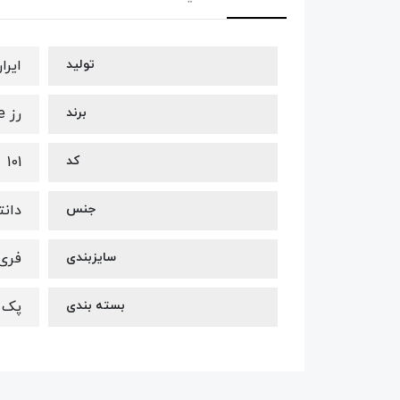
تولید
ایرا
برند
رز rose
کد
101
جنس
دانت
سایزبندی
فری 
بسته بندی
پک س