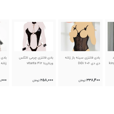
بادی فانتزی سینه باز زنانه
بادی فانتزی چرمی لاتکس
بادی 
دی دی 606 DiDi
ویتاریتا 412 vitarita
زنانه کنزو 
,000
258,000
338,400
تومان
تومان