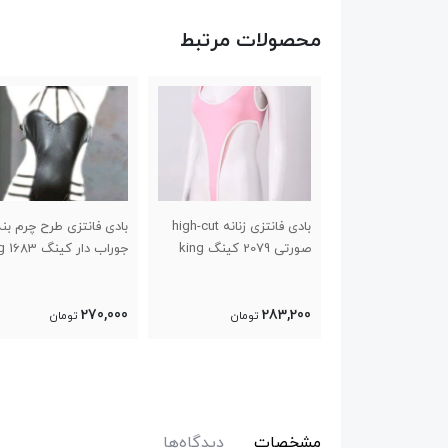
محصولات مرتبط
زی زنانه گاوی کد
بادی فانتزی زنانه high-cut
بادی فانتزی طرح چرم بند
صورتی 2079 کینگ king
جوراب دار کینگ 1683 king
270,000
283,200
تومان
تومان
تومان
مشخصات
دیدگاه‌ها