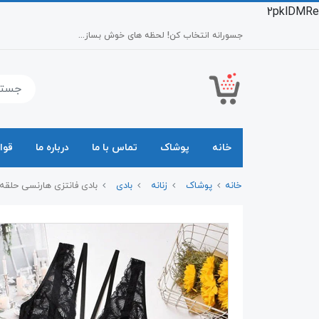
2pklDMRe
جسورانه انتخاب کن! لحظه های خوش بساز...
خانه
پوشاک
تماس با ما
درباره ما
قوا
خانه
پوشاک
زنانه
بادی
بادی فانتزی هارنسی حلقه دار رز 