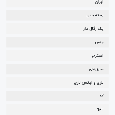
ایران
بسته بندی
پک رگال دار
جنس
استرچ
سایزبندی
لارج و ایکس لارج
کد
982