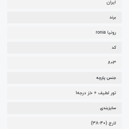
ایران
برند
رونیا ronia
کد
803
جنس پارچه
تور لطیف + خز درجه1
سایزبندی
لارج (40-38)