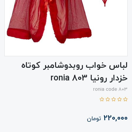
لباس خواب روبدوشامبر کوتاه
خزدار رونیا 803 ronia
ronia code 803
220,000
تومان