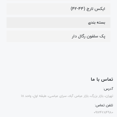
ایکس لارج (44-42)
بسته بندی
پک سلفون رگال دار
تماس با ما
آدرس:
تهران، بازار بزرگ، بازار عباس آباد، سرای عباسی، طبقه اول، واحد 18
تلفن تماس:
09124284980