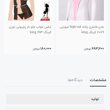
بادی فانتزی زنانه high-cut صورتی
لباس خواب جلو باز پاپیونی توری
2079 کینگ king
کینگ 1913 king
180,000
283,200
تومان
تومان
مشخصات
دیدگاه‌ها
تولید