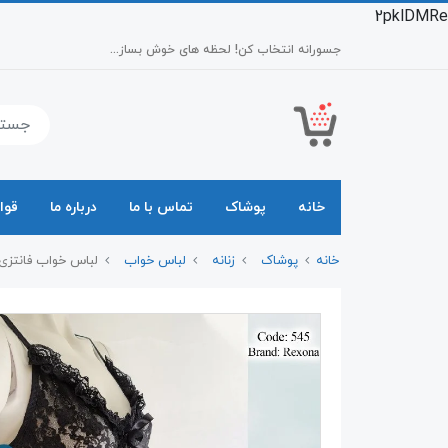
2pklDMRe
جسورانه انتخاب کن! لحظه های خوش بساز...
خانه
پوشاک
تماس با ما
درباره ما
قوا
خانه
پوشاک
زنانه
لباس خواب
لباس خواب فانتزی فنردار