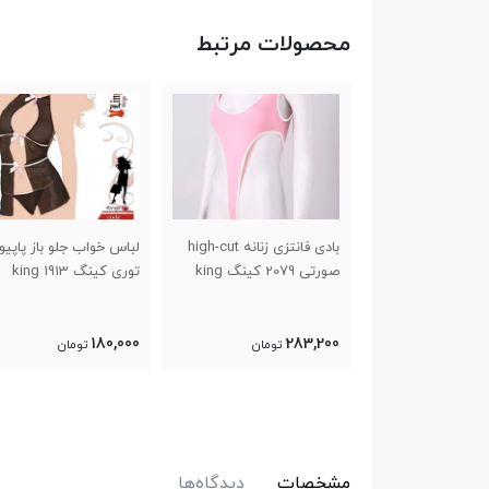
محصولات مرتبط
زی زنانه گاوی کد
بادی فانتزی زنانه high-cut
لباس خواب جلو باز پاپیو
صورتی 2079 کینگ king
توری کینگ 1913 king
180,000
283,200
تومان
تومان
تومان
مشخصات
دیدگاه‌ها