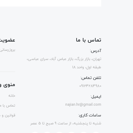
تماس با ما
عضویت 
بروزرسانی
آدرس:
تهران، بازار بزرگ، بازار عباس آباد، سرای عباسی،
طبقه اول، واحد 18
تلفن تماس:
منوی و
09124284980
خانه
ایمیل:
najian.hr@gmail.com
تماس با ما
ساعات کاری:
قوانین و 
شنبه تا پنجشنبه، از ساعت 9 صبح تا 5 عصر