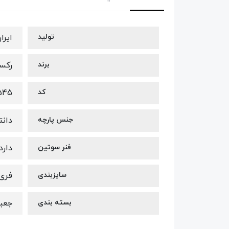
تولید
ایرا
برند
رکسونا 
کد
545
جنس پارچه
دانت
فنر سوتین
دارد
سایزبندی
فری س
بسته بندی
جعب