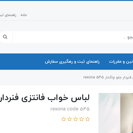
خانه
راهنمای ث
نین و مقررات
راهنمای ثبت و رهگیری سفارش
 جلو چاکدار 545 rexona
لباس خواب فانتزی فنردار جلو چا
rexona code 545