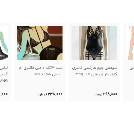
نی
سرهمی چرم هارنسی فانتزی
ست 3تکه دامنی فانتزی ام
لباس
گارتر دار زیر قزن 127 mng
ان جی 155 MNG
MNG
,000
238,000
298,000
تومان
تومان