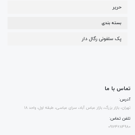
حریر
بسته بندی
پک سلفونی رگال دار
تماس با ما
آدرس:
تهران، بازار بزرگ، بازار عباس آباد، سرای عباسی، طبقه اول، واحد 18
تلفن تماس:
09124284980