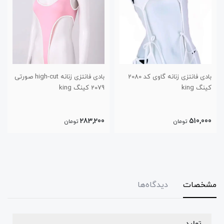
بادی فانتزی زنانه گاوی کد 2080
بادی فانتزی زنانه high-cut صورتی
کینگ king
2079 کینگ king
283,200
510,000
تومان
تومان
مشخصات
دیدگاه‌ها
تولید