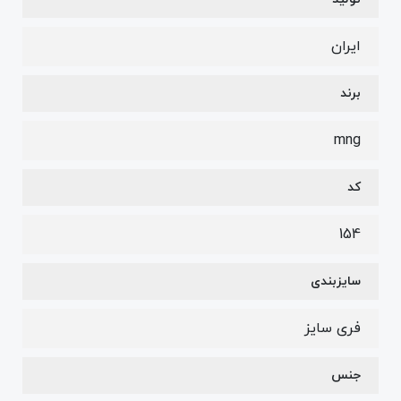
ایران
برند
mng
کد
154
سایزبندی
فری سایز
جنس