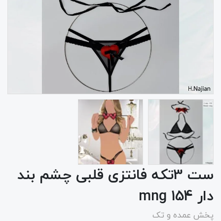
ست 3تکه فانتزی قلبی چشم بند
دار 154 mng
پخش عمده و تک