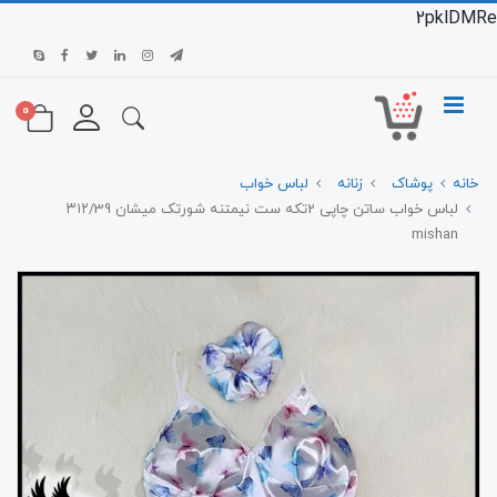
2pklDMRe
0
خانه
پوشاک
زنانه
لباس خواب
لباس خواب ساتن چاپی 2تکه ست نیمتنه شورتک میشان ۳۱۲/39
mishan