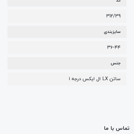
کد
312/39
سایزبندی
۳۶-۴۴
جنس
ساتن LX ال ایکس درجه ۱
تماس با ما