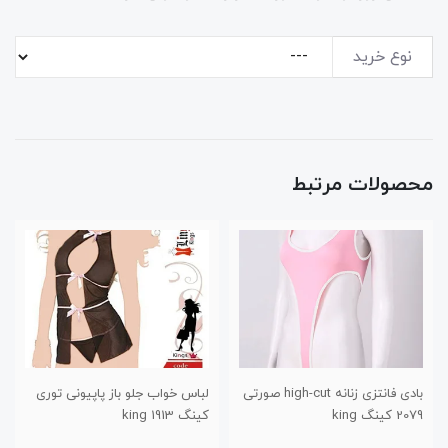
نوع خرید
محصولات مرتبط
بادی فانتزی زنانه high-cut صورتی
لباس خواب جلو باز پاپیونی توری
2079 کینگ king
کینگ 1913 king