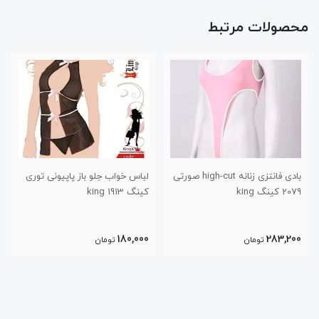
محصولات مرتبط
بادی فانتزی زنانه high-cut صورتی
لباس خواب جلو باز پاپیونی توری
2079 کینگ king
کینگ 1913 king
180,000
283,200
تومان
تومان