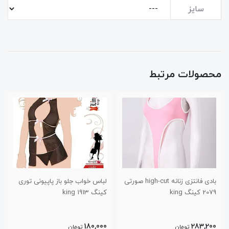
سایز
محصولات مرتبط
بادی فانتزی زنانه high-cut صورتی
لباس خواب جلو باز پاپیونی توری
2079 کینگ king
کینگ 1913 king
180,000
283,200
تومان
تومان