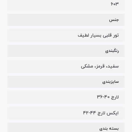
603
جنس
تور قلبی بسیار لطیف
رنگبندی
سفید، قرمز، مشکی
سایزبندی
لارج 40-36
ایکس لارج 44-42
بسته بندی