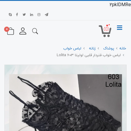
2pklDMRe
0
خانه
پوشاک
زنانه
لباس خواب
لباس خواب فنردار قلبی لولیتا 603 Lolita