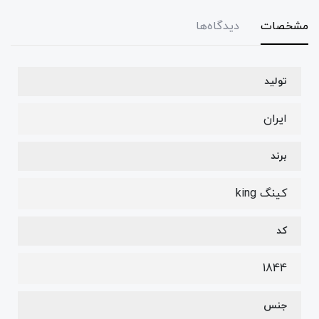
مشخصات
دیدگاه‌ها
تولید
ایران
برند
کینگ king
کد
1844
جنس