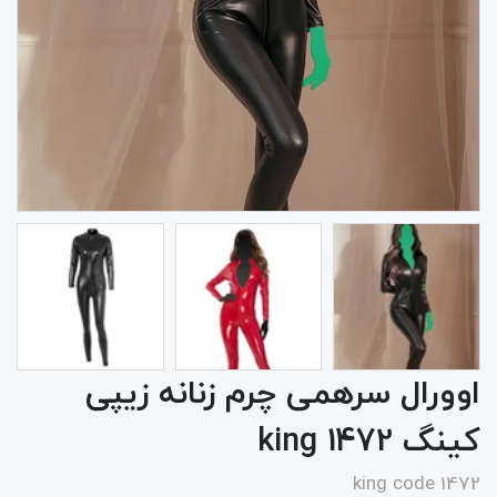
اوورال سرهمی چرم زنانه زیپی
کینگ 1472 king
king code 1472