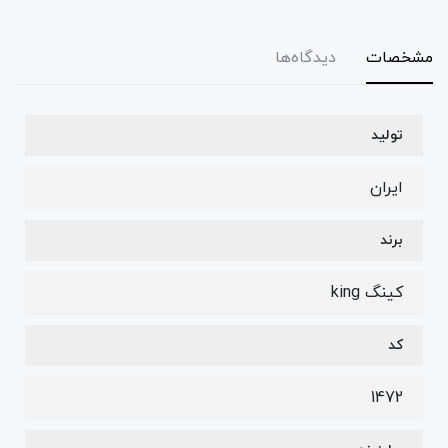
مشخصات
دیدگاه‌ها
تولید
ایران
برند
کینگ king
کد
1472