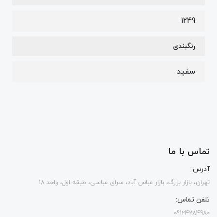
1249
رنگبندی
سفید
تماس با ما
آدرس:
تهران، بازار بزرگ، بازار عباس آباد، سرای عباسی، طبقه اول، واحد 18
تلفن تماس:
09124284980