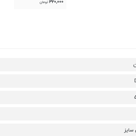
320,000
تومان
ن
 سایز