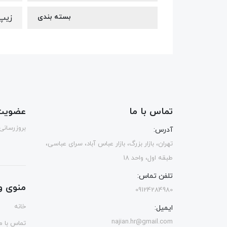
بسته بندی
زیپ
تماس با ما
عضویت 
بروزرسانی
آدرس:
تهران، بازار بزرگ، بازار عباس آباد، سرای عباسی،
طبقه اول، واحد 18
تلفن تماس:
منوی و
09124284980
خانه
ایمیل:
najian.hr@gmail.com
تماس با ما