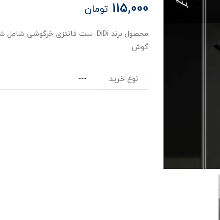
115,000
تومان
محصول برند DiDi. ست فانتزی خرگوشی 
گوش.
نوع خرید