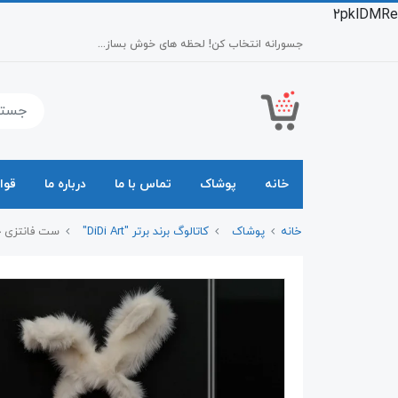
2pklDMRe
جسورانه انتخاب کن! لحظه های خوش بساز...
خانه
پوشاک
تماس با ما
درباره ما
قوا
خانه
پوشاک
کاتالوگ برند برتر "DiDi Art"
ست فانتزی خرگوشی 2