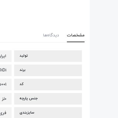
مشخصات
دیدگاه‌ها
تولید
ایرا
برند
DiDi
کد
5001
جنس پارچه
خز
سایزبندی
فری