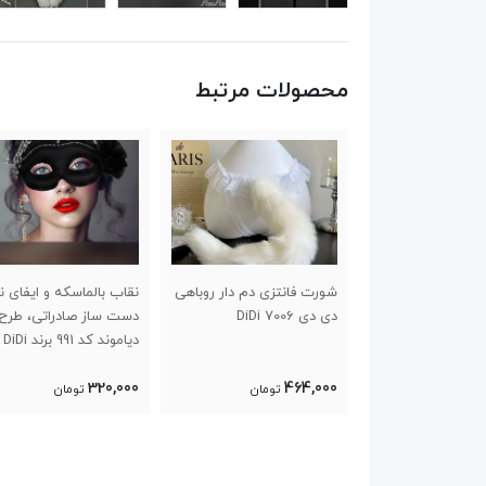
محصولات مرتبط
نقاب گربه ای cat woman
شورت فانتزی دم دار روباهی
نقاب بالماسکه و ایفای 
دی دی 7006 DiDi
دست ساز صادراتی، طرح
دیاموند کد 991 برند DiDi
320,000
464,000
تومان
تومان
تومان