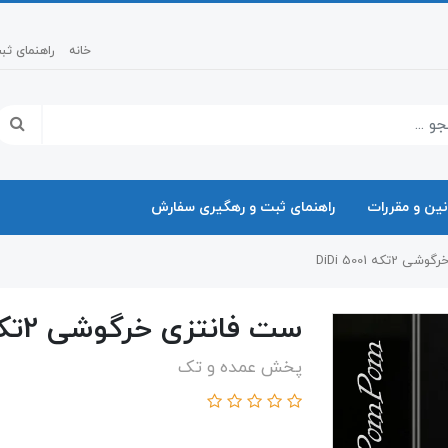
خانه
راهنمای ث
نین و مقررات
راهنمای ثبت و رهگیری سفارش
تکه DiDi 5001
ست فانتزی خرگوشی 2تکه DiDi 5001
پخش عمده و تک