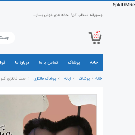
2pklDMRe
جسورانه انتخاب کن! لحظه های خوش بساز...
خانه
پوشاک
تماس با ما
درباره ما
قوا
خانه
پوشاک
زنانه
پوشاک فانتزی
ست فانتزی کلوریس 7040