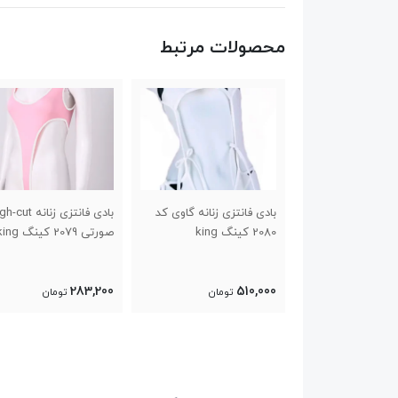
محصولات مرتبط
ه نیمتنه و شورت
بادی فانتزی زنانه گاوی کد
بادی فانتزی زنانه ut
2080 کینگ king
صورتی 2079 کینگ king
283,200
510,000
تومان
تومان
تومان