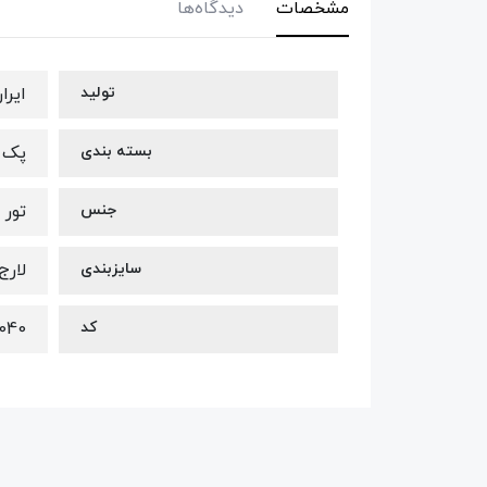
مشخصات
دیدگاه‌ها
تولید
ایرا
بسته بندی
پک ر
جنس
تور 
سایزبندی
لارج
کد
040