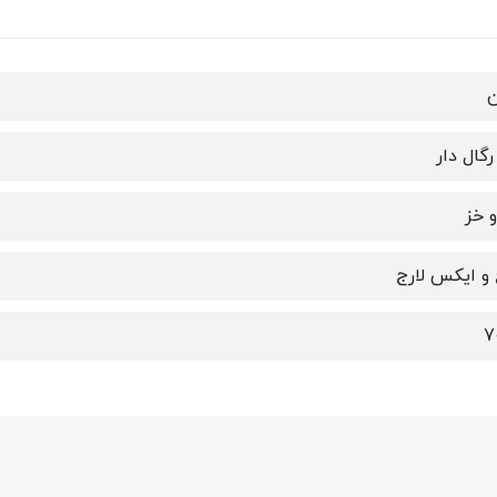
ن
گال دار
و خز
 و ایکس لارج
7