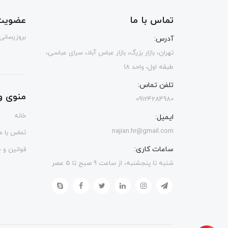
تماس با ما
عضویت 
بروزرسانی
آدرس:
تهران، بازار بزرگ، بازار عباس آباد، سرای عباسی،
طبقه اول، واحد 18
تلفن تماس:
منوی و
09124284980
خانه
ایمیل:
najian.hr@gmail.com
تماس با ما
ساعات کاری:
قوانین و 
شنبه تا پنجشنبه، از ساعت 9 صبح تا 5 عصر