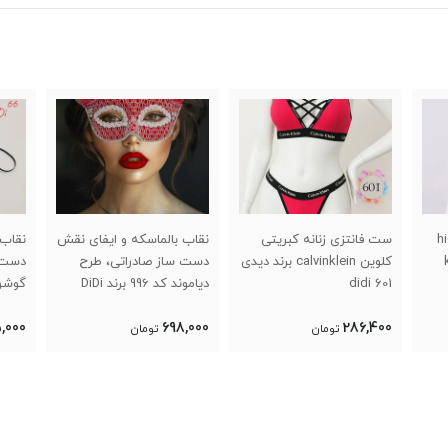
high-c
ست فانتزی زنانه کبریتی
نقاب بالماسکه و ایفای نقش
نقاب 
کلوین calvinklein برند دیدی
دست ساز صادراتی، طرح
دست 
didi 601
دیاموند کد 996 برند DiDi
گوشواره د
,000
698,000
286,400
تومان
تومان