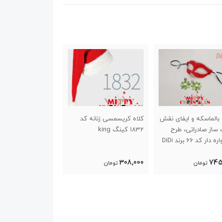
بالماسکه و ایفای نقش
کلاه کریسمسی زنانه کد
نقاب گربه ا
ساز صادراتی، طرح
1832 کینگ king
دیدی 77 DiDi
ار کد 66 برند DiDi
1,000,000
308,000
745
تومان
تومان
تومان