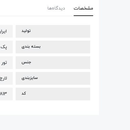
مشخصات
دیدگاه‌ها
تولید
ایرا
بسته بندی
پک ر
جنس
تور
سایزبندی
لارج
کد
1813