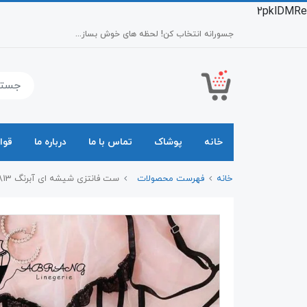
2pklDMRe
جسورانه انتخاب کن! لحظه های خوش بساز...
خانه
پوشاک
تماس با ما
درباره ما
قوا
خانه
فهرست محصولات
ست فانتزی شیشه ای آبرنگ 1813 abrang