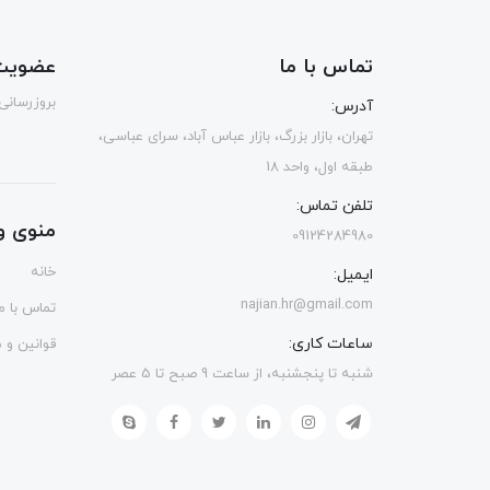
تماس با ما
عضویت 
بروزرسانی
آدرس:
تهران، بازار بزرگ، بازار عباس آباد، سرای عباسی،
طبقه اول، واحد 18
تلفن تماس:
منوی و
09124284980
خانه
ایمیل:
najian.hr@gmail.com
تماس با ما
ساعات کاری:
قوانین و 
شنبه تا پنجشنبه، از ساعت 9 صبح تا 5 عصر